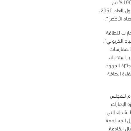
واستراتيجية الحياد الكربوني 2050 لإمارة دبي لتوفير 100% من
القدرة الإنتاجية للطاقة من مصادر الطاقة النظيفة بحلول العام 2050،
اد الأخضر “.
مارات للطاقة
 “تعزيز الحياد الكربوني”،
الممارسات
يز استخدام
جائزة الجهود
اءة الطاقة
ام للمجلس
 الإمارات
الأنشطة التي
جل المساهمة
ل القادمة.