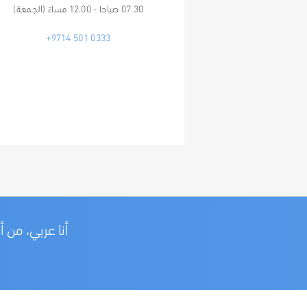
07.30 صباحا - 12.00 مساءً (الجمعة)
+9714 501 0333
أنا عربي، من 