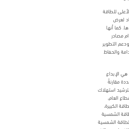
لأعلى للطاقة
اد لعرض
ا. كما أنها
م مصادر
ودعم التطوير
دامة والحفاظ
هي الإبداع
دة مقارنةً
 لترشيد استهلاك
طاع العام،
اقة الكبيرة،
لطاقة الشمسية
يع ربط الطاقة الشمسية