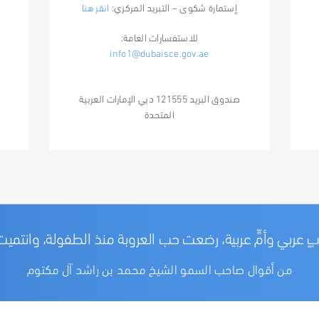
إستمارة شكوى – التبريد المركزي:
انقر هنا
للاستفسارات العامة:
info1@dubaisce.gov.ae
صندوق البريد 121555 دبي الإمارات العربية
المتحدة
أبٍ عربي وأمٍّ عربية، رضعت حب العروبة منذ الطفولة، وانتميت
من أقوال صاحب السمو الشيخ محمد بن راشد آل مكتوم